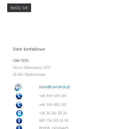
Wyślij list
Dane kontaktowe
CAN-TECH
Ulica G.Bacewicz 3/17
42-224 Częstochowa
biuro@can-tech.pl
+48 509 659 189
+48 509 850 212
+48 34 343 02 24
NIP: 734 315 32 38
REGON :241664485