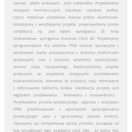
ideowe , płytki drukowane , lista materiałów. Projektowanie
rozwiązań mechanicznych (obudowy, radiatory, profile,
części metalowe, plastikowe również profile aluminiowe.
Walidujemy i weryfikujemy projekty, przeprowadzamy proces
certyfikacji np. pod kątem wymagania CE, testy
środowiskowe, wymagania branżowe LV124 itd. Projektujemy
oprogramowanie dla układów FPGA również aplikacyjne i
wbudowane, mamy doświadczenie z wieloma platformami
sprzętowymi, oraz z wieloma systemami operacyjnymi,
również czasu rzeczywistego. Realizowaliśmy projekty
praktycznie ze wszystkimi dostępnymi architekturami
mikrokontrolerów. Wdrożenie do produkcji czyli ofertowanie
i definiowanie łańcucha dostaw. Weryfikacja projektu pod
względem produkowania , testowania i niezawodności .
Projektowanie procesu produkcyjnego, włącznie z analizami
FMEA, projektowaniem i wykonaniem oprzyrządowania
produkcyjnego wraz z opracowanie planów kontroli.
Zajmujemy się kompleksową opieką produktu począwszy od
fazy początkowej jego powstania czyli idei , do końca fazy